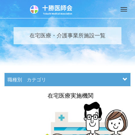
M
e
n
u
在宅医療・介護事業所施設一覧
職種別 カテゴリ
在宅医療実施機関