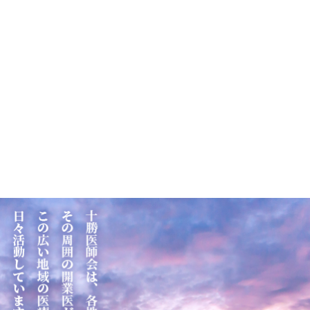
住所：河東郡音更町木野大通東17丁目1-53
Tel:0155-43-5515
眼科
WEBサイト