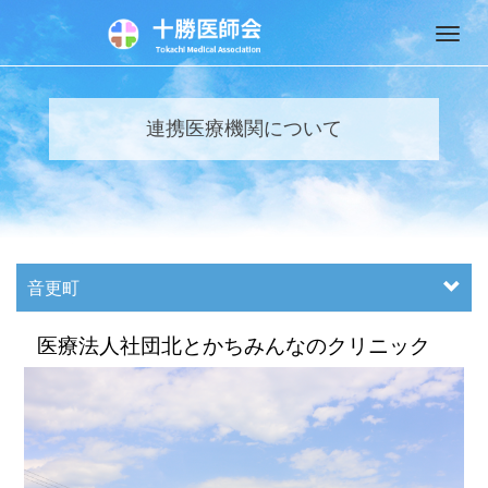
M
e
n
u
連携医療機関について
音更町
医療法人社団北とかちみんなのクリニック